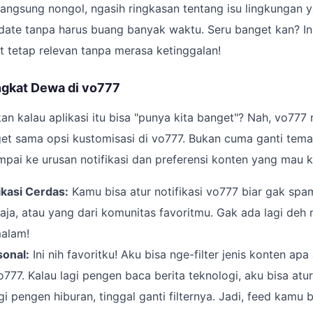
 langsung nongol, ngasih ringkasan tentang isu lingkungan y
date tanpa harus buang banyak waktu. Seru banget kan? In
 tetap relevan tanpa merasa ketinggalan!
ngkat Dewa di vo777
an kalau aplikasi itu bisa "punya kita banget"? Nah, vo777 
get sama opsi kustomisasi di vo777. Bukan cuma ganti tem
mpai ke urusan notifikasi dan preferensi konten yang mau k
ikasi Cerdas:
Kamu bisa atur notifikasi vo777 biar gak spam
 aja, atau yang dari komunitas favoritmu. Gak ada lagi deh 
malam!
sonal:
Ini nih favoritku! Aku bisa nge-filter jenis konten ap
vo777. Kalau lagi pengen baca berita teknologi, aku bisa atu
gi pengen hiburan, tinggal ganti filternya. Jadi, feed kamu b