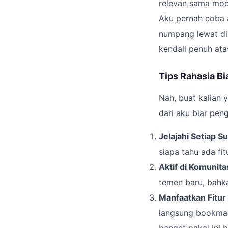
relevan sama mood
Aku pernah coba a
numpang lewat di 
kendali penuh ata
Tips Rahasia B
Nah, buat kalian
dari aku biar pen
Jelajahi Setiap S
siapa tahu ada fi
Aktif di Komunita
temen baru, bahka
Manfaatkan Fitur
langsung bookmark