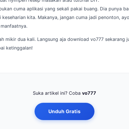
buat nyimpen resep masakan atau tutorial DIY.
i bukan cuma aplikasi yang sekali pakai buang. Dia punya b
di keseharian kita. Makanya, jangan cuma jadi penonton, ayo
i manfaatnya.
h mikir dua kali. Langsung aja download vo777 sekarang j
ai ketinggalan!
Suka artikel ini? Coba
vo777
Unduh Gratis