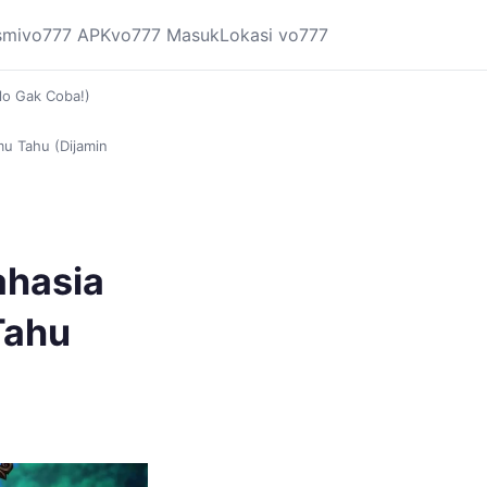
smi
vo777 APK
vo777 Masuk
Lokasi vo777
lo Gak Coba!)
mu Tahu (Dijamin
ahasia
Tahu