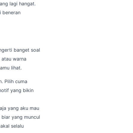
ang lagi hangat.
i beneran
ngerti banget soal
a atau warna
amu lihat.
. Pilih cuma
notif yang bikin
a aja yang aku mau
r biar yang muncul
akal selalu