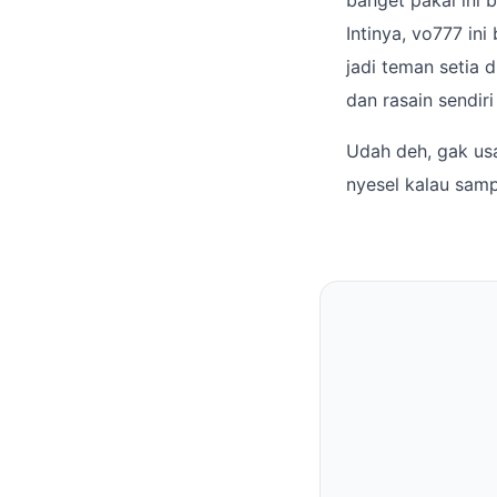
banget pakai ini 
Intinya, vo777 in
jadi teman setia 
dan rasain sendir
Udah deh, gak usa
nyesel kalau samp