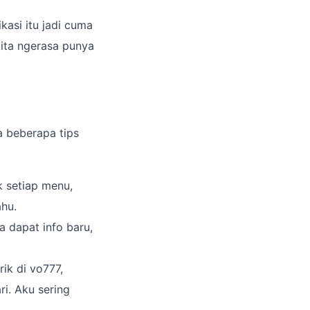
kasi itu jadi cuma
kita ngerasa punya
a beberapa tips
k setiap menu,
ahu.
a dapat info baru,
ik di vo777,
ri. Aku sering