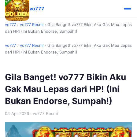
vo777
vo777
›
vo777 Resmi
›
Gila Banget! vo777 Bikin Aku Gak Mau Lepas
dari HP! (Ini Bukan Endorse, Sumpah!)
vo777
›
vo777 Resmi
›
Gila Banget! vo777 Bikin Aku Gak Mau Lepas
dari HP! (Ini Bukan Endorse, Sumpah!)
Gila Banget! vo777 Bikin Aku
Gak Mau Lepas dari HP! (Ini
Bukan Endorse, Sumpah!)
04 Apr 2026
· vo777 Resmi