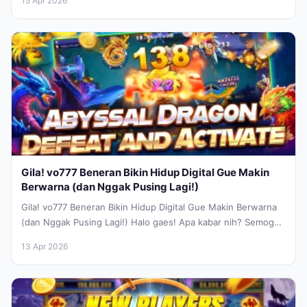
15 Apr 2026
Gila! vo777 Beneran Bikin Hidup Digital Gue Makin
Berwarna (dan Nggak Pusing Lagi!)
Gila! vo777 Beneran Bikin Hidup Digital Gue Makin Berwarna
(dan Nggak Pusing Lagi!) Halo gaes! Apa kabar nih? Semoga
pada...
13 Apr 2026